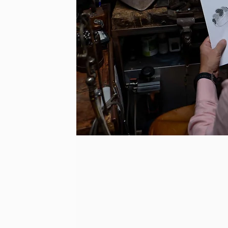
Fiançailles
Alliances
2.
Bagues
Pendentifs
Colliers