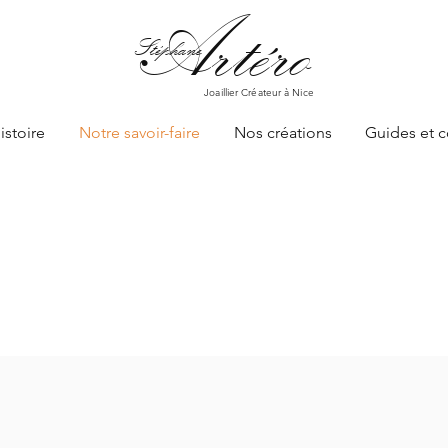
Art
éro
Stéphane
Joaillier Créateur à Nice
istoire
Notre savoir-faire
Nos créations
Guides et c
IR-FAIRE DU BIJOUTIER J
STÉPHANE ARTERO