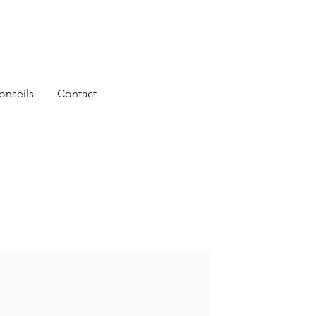
onseils
Contact
OAILLIER