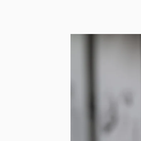
1. La création en
joaillerie