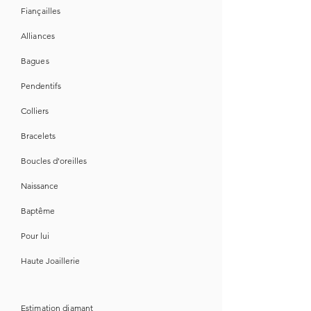
Fiançailles
Alliances
Bagues
Pendentifs
Colliers
Bracelets
Boucles d'oreilles
Naissance
Baptême
Pour lui
Haute Joaillerie
Estimation diamant