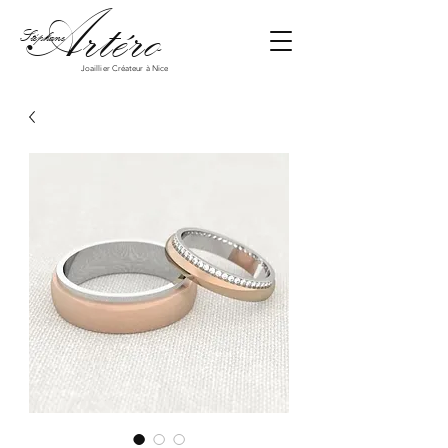
Art
éro
Stéphane
Joaillier Créateur à Nice