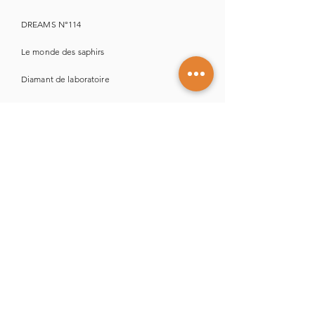
DREAMS N°114
Le monde des saphirs
Diamant de laboratoire
Solitaire ou Alliance
La bagues de fiançailles
Les 5 questions fréquentes
Les po
inçons sur un bijou
L'or
18 carats
Aigue-marine vs Topaze
Diamant naturel vs Laboratoire
Nettoyer ses bijoux