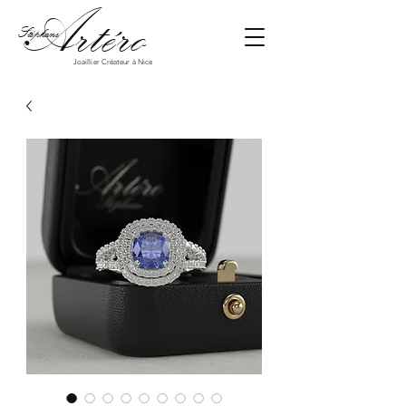
Art
éro
Stéphane
Joaillier Créateur à Nice