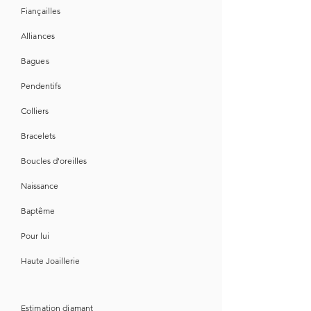
Fiançailles
Alliances
Bagues
Pendentifs
Colliers
Bracelets
Boucles d'oreilles
Naissance
Baptême
Pour lui
Haute Joaillerie
Estimation diamant