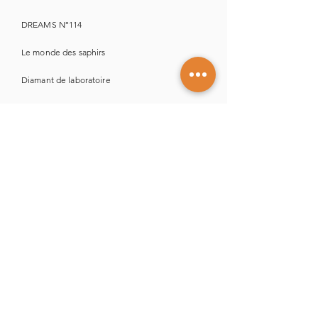
DREAMS N°114
Le monde des saphirs
Diamant de laboratoire
Solitaire ou Alliance
La bagues de fiançailles
Les 5 questions fréquentes
Les po
inçons sur un bijou
L'or
18 carats
Aigue-marine vs Topaze
Diamant naturel vs Laboratoire
Nettoyer ses bijoux